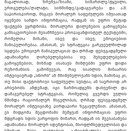
მაგალითად, ზრუნვა/ზიანი, სიმართლე/ტყუილი,
ერთგულება/ღალატი, სიწმინდე/გადაგვარება და ა.შ.
საპირისპიროდ, მსგავს მორალურ საფუძვლებს იშვიათად
იყენებს სანდო ინფორმაცია, რადგან ის უფრო მეტად
ფაქტებს ეყრდნობა. მორალური დილემების გამოყენება
განსაკუთრებით შესამჩნევია პროპაგანდისტულ ტექსტებში,
რომელთა მიზანი, ისევ და ისევ, ემოციებით
მანიპულირებაა. ამასთან, ეს სტრატეგია გარკვეულწილად
სცდება ემოციურ მანიპულაციას და ღრმად ფესვგადგმული
ადამიანური ღირებულებებისა თუ შეხედულებების
გამოყენებით, მიზნად ისახავს მიმღებში უფრო დიდი
რეზონანსის გამოწვევას, რაც სიახლის შინაარსს
ინტუიციურად „სწორს“ ან მნიშვნელოვანს ხდის, მაშინაც კი,
თუ მისი ფაქტობრივი საფუძველი სუსტია, ან საერთოდ არ
არსებობს. ამდენად, იგი წარმოადგენს დახვეწილ და
დამაჯერებელ სტრატეგიას, რომელიც გვერდს უვლის
წმინდა რაციონალურ მსჯელობას, ღრმად ფესვგადგმულ
მორალურ ინტუიციაზე პირდაპირი ზეგავლენით. ამასთან,
ეს მიდგომა შეცდომაში შემყვან ინფორმაციას უფრო
მდგრადს ხდის უარყოფის მიმართ, რადგან ის შეესაბამება
ადამიანთა მორალურ იდენტობას, მსოფლმხედველობას და
ხშირად მისი ფაქტებით განეიტრალება თითქმის