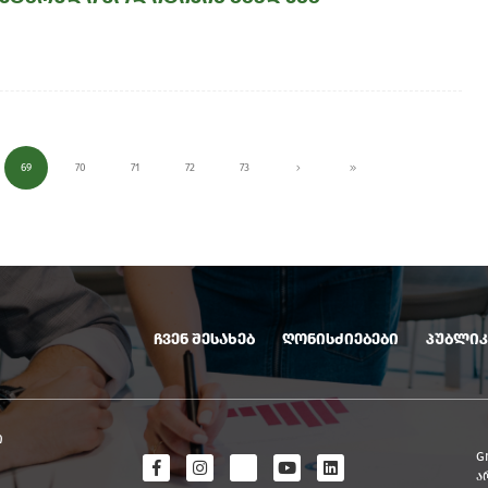
69
70
71
72
73
ჩვენ შესახებ
ღონისძიებები
პუბლიკ
ო
G
ა